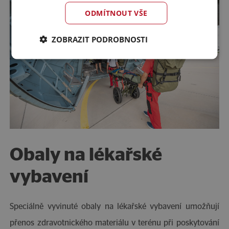
ODMÍTNOUT VŠE
ZOBRAZIT PODROBNOSTI
Obaly na lékařské
vybavení
Speciálně vyvinuté obaly na lékařské vybavení umožňují
přenos zdravotnického materiálu v terénu při poskytování