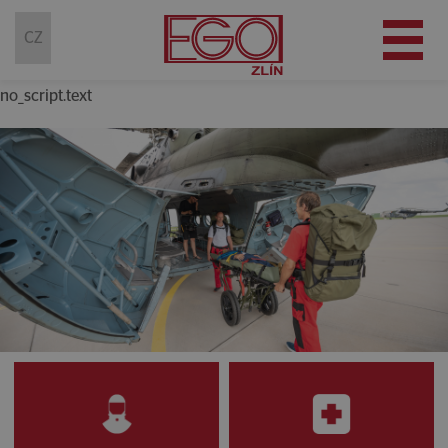
(current)
CZ
no_script.text