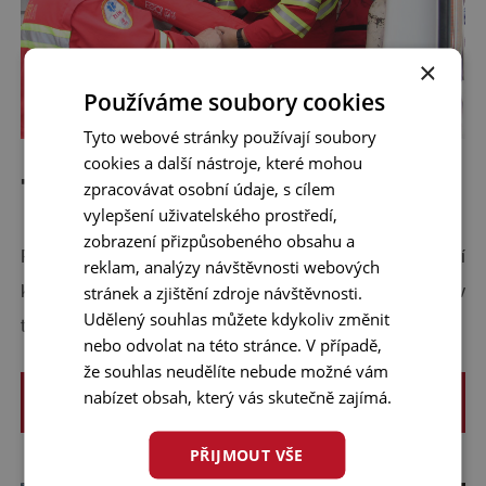
×
Používáme soubory cookies
Tyto webové stránky používají soubory
cookies a další nástroje, které mohou
Transport pacienta
zpracovávat osobní údaje, s cílem
vylepšení uživatelského prostředí,
zobrazení přizpůsobeného obsahu a
Prostředky určené pro bezpečný transport pacienta vynikají
reklam, analýzy návštěvnosti webových
stránek a zjištění zdroje návštěvnosti.
kvalitou provedení a jsou vyvinuty přímo se specialisty v
Udělený souhlas můžete kdykoliv změnit
terénu.
nebo odvolat na této stránce. V případě,
že souhlas neudělíte nebude možné vám
nabízet obsah, který vás skutečně zajímá.
ZOBRAZIT VÍCE
PŘIJMOUT VŠE